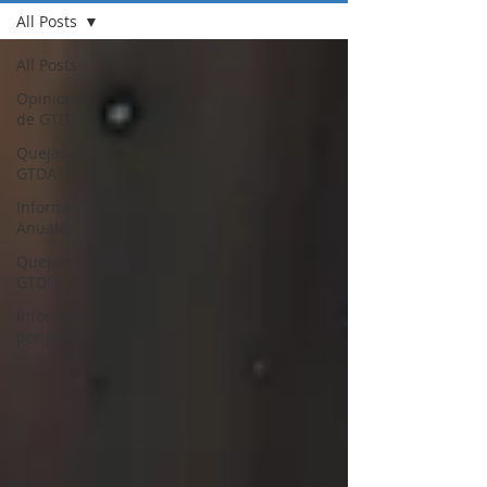
All Posts
All Posts
Opiniones
de GTDA
Quejas de
GTDA
Informes
Anuales
Quejas
GTDFI
Informes
por país