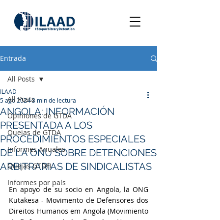
Entrada
All Posts
ILAAD
All Posts
5 ago 2024
3 min de lectura
ANGOLA: INFORMACIÓN
Opiniones de GTDA
PRESENTADA A LOS
Quejas de GTDA
PROCEDIMIENTOS ESPECIALES
Informes Anuales
DE LA ONU SOBRE DETENCIONES
ARBITRARIAS DE SINDICALISTAS
Quejas GTDFI
Informes por país
En apoyo de su socio en Angola, la ONG 
Kutakesa - Movimento de Defensores dos 
Direitos Humanos em Angola (Movimiento 