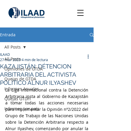
Entrada
All Posts
ILAAD
All Posts
27 mar 2023
4 min de lectura
KAZAJISTÁN: DÉTENCION
Opiniones de GTDA
ARBITRARIA DEL ACTIVISTA
Quejas de GTDA
POLÍTICO ALNUR ILYASHEV
Informes Anuales
La Liga Internacional contra la Detención 
Arbitraria insta al Gobierno de Kazajistán 
Quejas GTDFI
a tomar todas las acciones necesarias 
Informes por país
para implementar la Opinión nº2/2022 del 
Grupo de Trabajo de las Naciones Unidas 
sobre la Detención Arbitraria respecto a 
Alnur Ilyashev, comenzando por anular la 