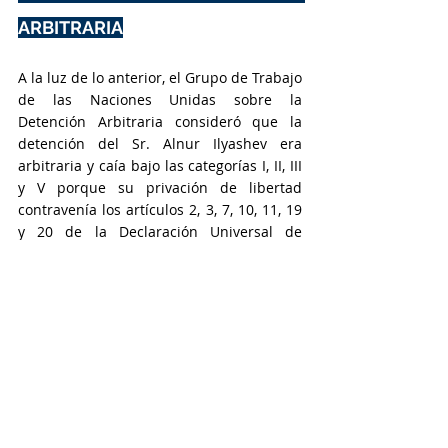
ARBITRARIA
A la luz de lo anterior, el Grupo de Trabajo 
de las Naciones Unidas sobre la 
Detención Arbitraria consideró que la 
detención del Sr. Alnur Ilyashev era 
arbitraria y caía bajo las categorías I, II, III 
y V porque su privación de libertad 
contravenía los artículos 2, 3, 7, 10, 11, 19 
y 20 de la Declaración Universal de 
Derechos Humanos y los artículos 2 (1), 9, 
14, 19, 21, 22 y 26 del Pacto Internacional 
de Derechos Civiles y Políticos.
El Grupo de Trabajo de las Naciones 
Unidas sobre la Detención Arbitraria 
recomendó que el Gobierno de Kazajistán 
tomara sin demora las medidas 
necesarias para remediar la situación del 