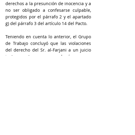
derechos a la presunción de inocencia y a 
no ser obligado a confesarse culpable, 
protegidos por el párrafo 2 y el apartado 
g) del párrafo 3 del artículo 14 del Pacto.
Teniendo en cuenta lo anterior, el Grupo 
de Trabajo concluyó que las violaciones 
del derecho del Sr. al-Farjani a un juicio 
justo eran tan graves que hacían que su 
detención fuera arbitraria en virtud de la 
categoría III.
CONCLUSIONES DEL GRUPO DE 
TRABAJO DE LA ONU CONTRA 
LA DETENCIÓN ARBITRARIA
A la luz de lo anterior, el
Grupo de Trabajo 
de las Naciones Unidas sobre la 
Detención Arbitraria consideró que la 