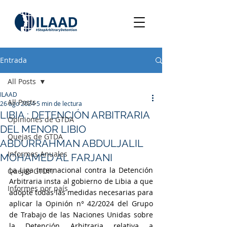
Entrada
All Posts
ILAAD
All Posts
26 ago 2024
5 min de lectura
LIBIA : DETENCIÓN ARBITRARIA
Opiniones de GTDA
DEL MENOR LIBIO
Quejas de GTDA
ABDURRAHMAN ABDULJALIL
Informes Anuales
MOHAMED AL FARJANI
La Liga Internacional contra la Detención 
Quejas GTDFI
Arbitraria insta al gobierno de Libia a que 
Informes por país
adopte todas las medidas necesarias para 
aplicar la Opinión n° 42/2024 del Grupo 
de Trabajo de las Naciones Unidas sobre 
la Detención Arbitraria relativa a 