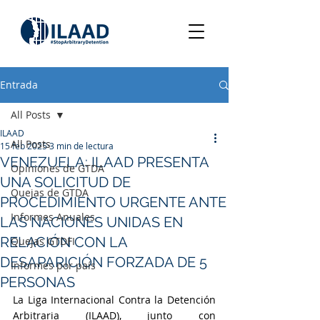
Entrada
All Posts
ILAAD
All Posts
15 feb 2025
3 min de lectura
VENEZUELA: ILAAD PRESENTA
Opiniones de GTDA
UNA SOLICITUD DE
Quejas de GTDA
PROCEDIMIENTO URGENTE ANTE
Informes Anuales
LAS NACIONES UNIDAS EN
RELACIÓN CON LA
Quejas GTDFI
DESAPARICIÓN FORZADA DE 5
Informes por país
PERSONAS
La Liga Internacional Contra la Detención 
Arbitraria (ILAAD), junto con 