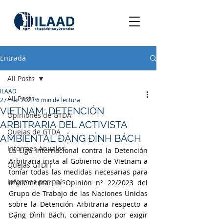
Entrada
All Posts
ILAAD
All Posts
27 mar 2023
6 min de lectura
VIETNAM: DETENCIÓN
Opiniones de GTDA
ARBITRARIA DEL ACTIVISTA
Quejas de GTDA
AMBIENTAL ĐẶNG ĐÌNH BÁCH
Informes Anuales
La Liga Internacional contra la Detención 
Arbitraria insta al Gobierno de Vietnam a 
Quejas GTDFI
tomar todas las medidas necesarias para 
Informes por país
implementar la Opinión n° 22/2023 del 
Grupo de Trabajo de las Naciones Unidas 
sobre la Detención Arbitraria respecto a 
Đặng Đình Bách, comenzando por exigir 