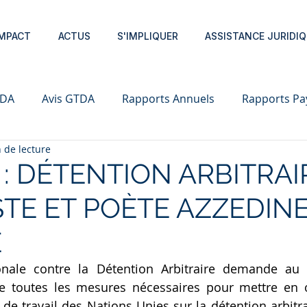
IMPACT
ACTUS
S'IMPLIQUER
ASSISTANCE JURIDIQ
TDA
Avis GTDA
Rapports Annuels
Rapports Pa
 de lecture
 : DÉTENTION ARBITRAI
ISTE ET POÈTE AZZEDIN
E
ionale contre la Détention Arbitraire demande au
e toutes les mesures nécessaires pour mettre en œu
e travail des Nations Unies sur la détention arbitra