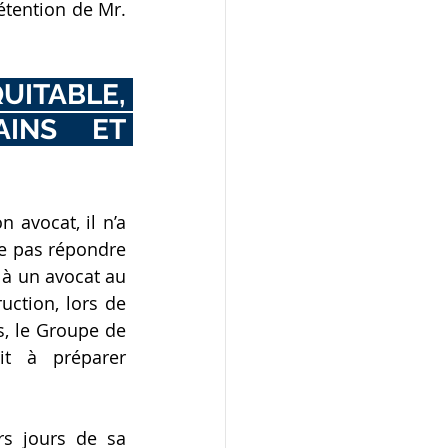
étention de Mr. 
ITABLE, 
INS ET 
avocat, il n’a 
e pas répondre 
 à un avocat au 
ction, lors de 
, le Groupe de 
t à préparer 
s jours de sa 