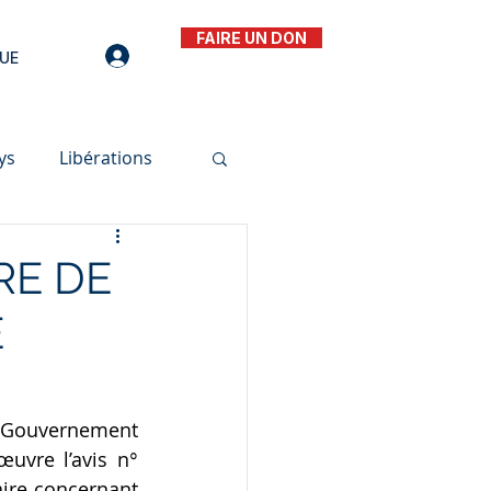
FAIRE UN DON
UE
ys
Libérations
RE DE
E
 Gouvernement 
vre l’avis n° 
ire concernant 