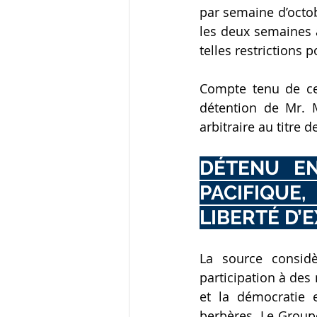
par semaine d’octob
les deux semaines à
telles restrictions p
Compte tenu de ces 
détention de Mr. 
arbitraire au titre d
DÉTENU EN
PACIFIQUE,
LIBERTÉ D’
La source consid
participation à des
et la démocratie 
berbères. Le Groupe