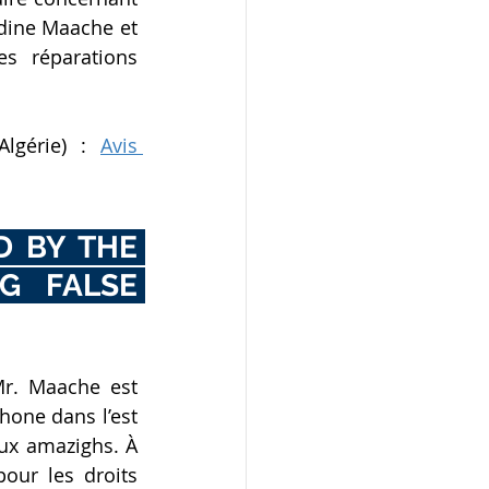
dine Maache et 
s réparations 
lgérie) : 
Avis 
 BY THE 
G FALSE 
Mr. Maache est 
hone dans l’est 
ux amazighs. À 
our les droits 