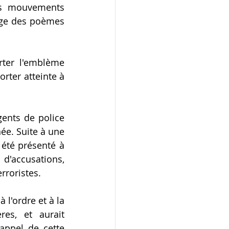
es mouvements 
ige des poèmes 
ter l'emblème 
rter atteinte à 
nts de police 
e. Suite à une 
été présenté à 
d'accusations, 
rroristes. 
l'ordre et à la 
es, et aurait 
ppel de cette 