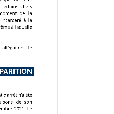
ertains chefs 
moment de la 
ncarcéré à la 
rême à laquelle 
allégations, le 
ARITION 
d’arrêt n’a été 
aisons de son 
embre 2021. Le 