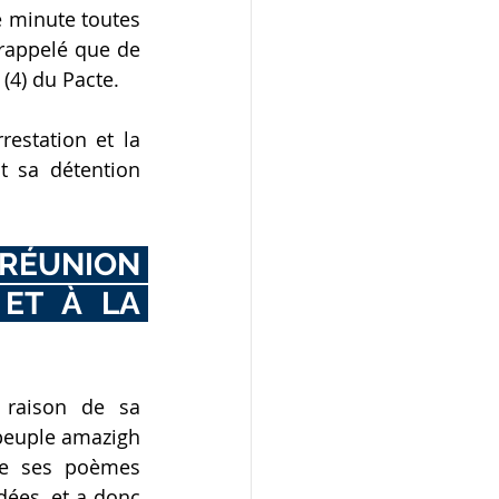
 minute toutes 
rappelé que de 
 (4) du Pacte.
estation et la 
 sa détention 
RÉUNION 
 ET À LA 
raison de sa 
peuple amazigh 
de ses poèmes 
ées, et a donc 