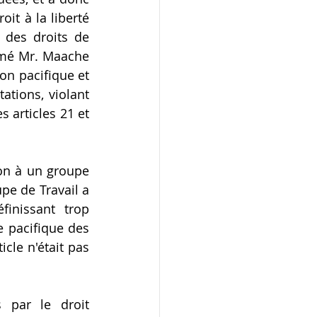
it à la liberté 
 des droits de 
imé Mr. Maache 
on pacifique et 
ations, violant 
 articles 21 et 
on à un groupe 
pe de Travail a 
inissant trop 
e pacifique des 
le n'était pas 
 par le droit 