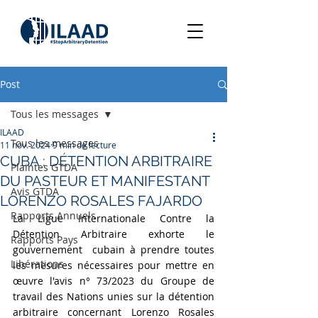
Post
Tous les messages
ILAAD
Tous les messages
11 nov. 2024
9 min de lecture
CUBA : DÉTENTION ARBITRAIRE
Plaintes GTDA
DU PASTEUR ET MANIFESTANT
Avis GTDA
LORENZO ROSALES FAJARDO
Rapports Annuels
La Ligue Internationale Contre la 
Détention Arbitraire
exhorte le 
Rapports Pays
gouvernement 
 cubain 
à prendre toutes 
Libérations
les mesures nécessaires pour mettre en 
œuvre l'avis
 n° 73/2023 du Groupe de 
travail des Nations unies sur la détention 
arbitraire concernant Lorenzo Rosales 