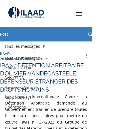
Post
Tous les messages
ILAAD
Tous les messages
28 août 2023
5 min de lecture
IRAN : DÉTENTION ARBITRAIRE
Plaintes GTDA
D’OLIVIER VANDECASTEELE,
Avis GTDA
DÉFENSEUR ÉTRANGER DES
Rapports Annuels
DROITS HUMAINS
La Ligue Internationale Contre la 
Rapports Pays
Détention Arbitraire demande au 
Libérations
Gouvernement Iranien de prendre toutes 
les mesures nécessaires pour mettre en 
œuvre l’avis n° 37/2023 du Groupe de 
travail des Nations Unies sur la détention 