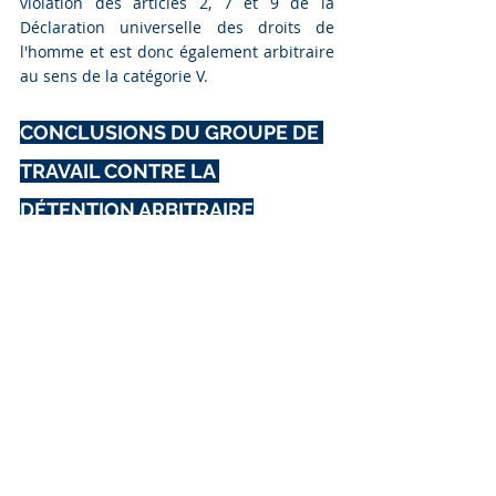
violation des articles 2, 7 et 9 de la 
Déclaration universelle des droits de 
l'homme et est donc également arbitraire 
au sens de la catégorie V.
CONCLUSIONS DU GROUPE DE 
TRAVAIL CONTRE LA 
DÉTENTION ARBITRAIRE
À la lumière de ce qui précède, le Groupe 
de travail des Nations Unies sur la 
détention arbitraire a considéré que la 
détention de Naghmat Hamit, Tajinisa 
Yimin et Dilixiati Wulibaiyi était arbitraire 
et relevait des catégories I, III et V parce 
que leur privation de liberté était 
contraire aux articles 2, 3, 6, 7, 8, 9, 10 et 
11 (1) de la Déclaration universelle des 
droits de l'homme.