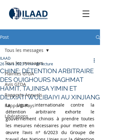
Post
Tous les messages
ILAAD
Tous les messages
26 mars 2023
5 min de lecture
CHINE: DÉTENTION ARBITRAIRE
Plaintes GTDA
DES OUIGHOURS NAGHMAT
Avis GTDA
HAMIT, TAJINISA YIMIN ET
Rapports Annuels
DILIXIATI WULIBAIYI AU XINJIANG
La Ligue internationale contre la 
Rapports Pays
détention arbitraire exhorte le 
Libérations
gouvernement chinois à prendre toutes 
les mesures nécessaires pour mettre en 
œuvre l'avis n° 6/2023 du Groupe de 
travail des Nations Unies sur la détention 