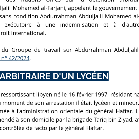
lil Mohamed al-Farjani, appelant le gouvernement li
ans condition Abdurrahman Abduljalil Mohamed al-Fa
t exécutoire à une indemnisation et à d'autres
oit international.
et du Groupe de travail sur Abdurrahman Abduljal
 n° 42/2024
.
ARBITRAIRE D'UN LYCÉEN
 ressortissant libyen né le 16 février 1997, résidant h
 moment de son arrestation il était lycéen et mineur. 
ée à l'administration orientale du général Haftar. 
hendé à son domicile par la brigade Tariq bin Ziyad, aff
contrôlée de facto par le général Haftar.