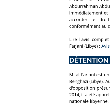
Abdurrahman Abdulja
immédiatement et s
accorder le droi
conformément au dr
Lire l'avis compl
Farjani (Libye) : 
Avis
DÉTENTION 
M. al-Farjani est un
Benghazi (Libye). Au
d'opposition présum
2014, il a été appré
nationale libyenne, 