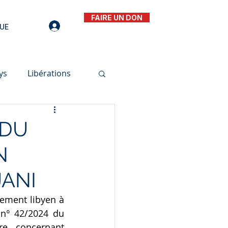
FAIRE UN DON
UE
ys
Libérations
 DU
N
JANI
ement libyen à 
n° 42/2024 du 
e concernant 