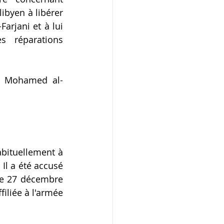
byen à libérer 
rjani et à lui 
 réparations 
il Mohamed al-
abituellement à 
Il a été accusé 
Le 27 décembre 
iliée à l'armée 