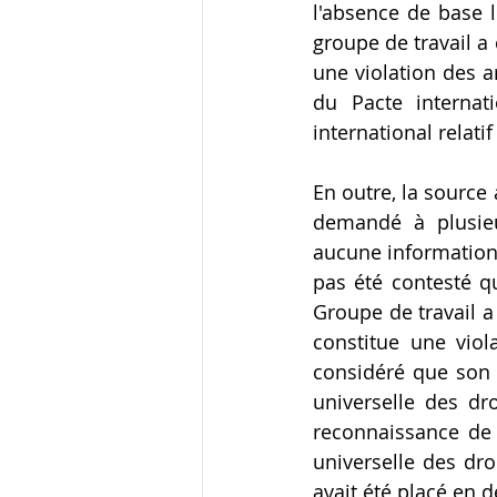
l'absence de base l
groupe de travail a 
une violation des a
du Pacte internati
international relati
En outre, la source 
demandé à plusieu
aucune information. 
pas été contesté qu
Groupe de travail a 
constitue une viola
considéré que son d
universelle des dro
reconnaissance de s
universelle des droi
avait été placé en d