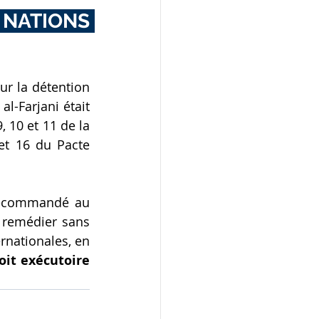
NATIONS 
r la détention 
-Farjani était 
9, 10 et 11 de la 
et 16 du Pacte 
 recommandé au 
remédier sans 
rnationales, en 
oit exécutoire 