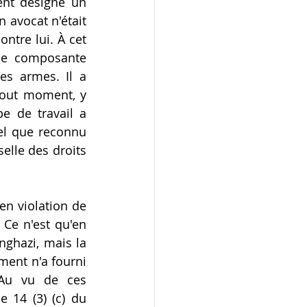
ent désigné un 
 avocat n'était 
tre lui. À cet 
ne composante 
es armes. Il a 
tout moment, y 
 de travail a 
el que reconnu 
selle des droits 
n violation de 
Ce n'est qu'en 
ghazi, mais la 
ent n'a fourni 
Au vu de ces 
 14 (3) (c) du 