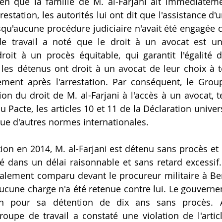
ien que la famille de M. al-Farjani ait immédiatem
estation, les autorités lui ont dit que l'assistance d'un
qu'aucune procédure judiciaire n'avait été engagée con
de travail a noté que le droit à un avocat est u
oit à un procès équitable, qui garantit l'égalité d
 les détenus ont droit à un avocat de leur choix à 
ent après l'arrestation. Par conséquent, le Groupe
ion du droit de M. al-Farjani à l'accès à un avocat, t
du Pacte, les articles 10 et 11 de la Déclaration univer
ue d'autres normes internationales.
ion en 2014, M. al-Farjani est détenu sans procès et e
gé dans un délai raisonnable et sans retard excessif. 
inalement comparu devant le procureur militaire à Ben
ucune charge n'a été retenue contre lui. Le gouvernem
ion pour sa détention de dix ans sans procès. 
roupe de travail a constaté une violation de l'article