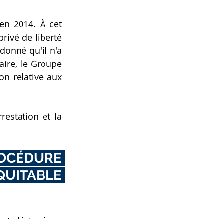
en 2014. À cet 
ivé de liberté 
onné qu'il n'a 
ire, le Groupe 
on relative aux 
estation et la 
ROCÉDURE 
UITABLE 