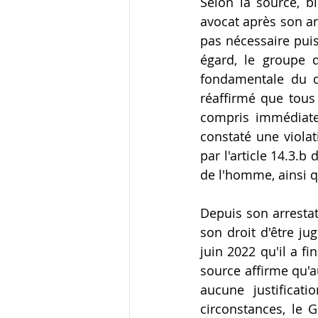
Selon la source, b
avocat après son arr
pas nécessaire puis
égard, le groupe 
fondamentale du dr
réaffirmé que tous
compris immédiatem
constaté une violat
par l'article 14.3.b 
de l'homme, ainsi q
Depuis son arrestat
son droit d'être ju
juin 2022 qu'il a f
source affirme qu'a
aucune justificat
circonstances, le G