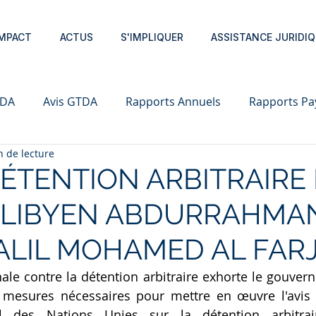
IMPACT
ACTUS
S'IMPLIQUER
ASSISTANCE JURIDIQ
TDA
Avis GTDA
Rapports Annuels
Rapports Pa
n de lecture
 DÉTENTION ARBITRAIRE
 LIBYEN ABDURRAHMA
LIL MOHAMED AL FAR
nale contre la détention arbitraire exhorte le gouvern
 mesures nécessaires pour mettre en œuvre l'avis 
l des Nations Unies sur la détention arbitrair