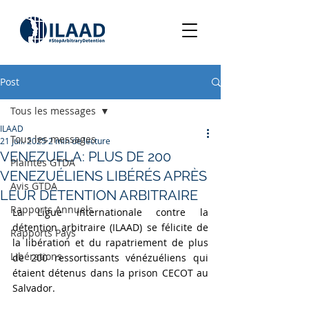
Post
Tous les messages
ILAAD
Tous les messages
21 juil. 2025
2 min de lecture
VENEZUELA: PLUS DE 200
Plaintes GTDA
VENEZUÉLIENS LIBÉRÉS APRÈS
Avis GTDA
LEUR DÉTENTION ARBITRAIRE
Rapports Annuels
La Ligue internationale contre la 
détention arbitraire (ILAAD) se félicite de 
Rapports Pays
la libération et du rapatriement de plus 
Libérations
de 200 ressortissants vénézuéliens qui 
étaient détenus dans la prison CECOT au 
Salvador. 