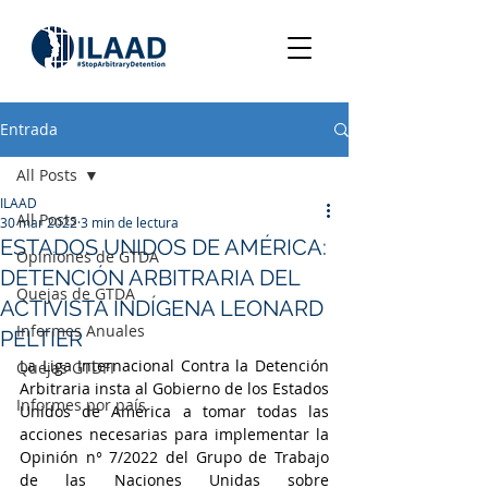
Entrada
All Posts
ILAAD
All Posts
30 mar 2022
3 min de lectura
ESTADOS UNIDOS DE AMÉRICA:
Opiniones de GTDA
DETENCIÓN ARBITRARIA DEL
Quejas de GTDA
ACTIVISTA INDÍGENA LEONARD
Informes Anuales
PELTIER
La Liga Internacional Contra la Detención 
Quejas GTDFI
Arbitraria insta al Gobierno de los Estados 
Informes por país
Unidos de América a tomar todas las 
acciones necesarias para implementar la 
Opinión n° 7/2022 del Grupo de Trabajo 
de las Naciones Unidas sobre 