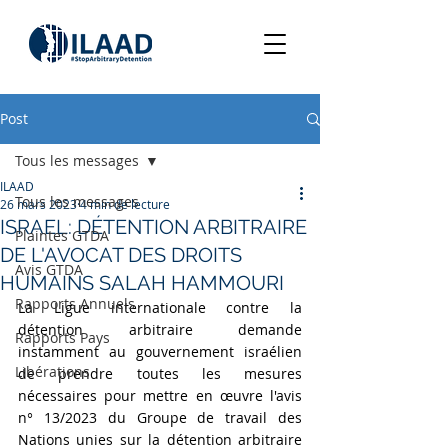
Post
Tous les messages
ILAAD
Tous les messages
26 mars 2023
4 min de lecture
ISRAEL: DÉTENTION ARBITRAIRE
Plaintes GTDA
DE L'AVOCAT DES DROITS
Avis GTDA
HUMAINS SALAH HAMMOURI
Rapports Annuels
La Ligue internationale contre la 
détention arbitraire demande 
Rapports Pays
instamment au gouvernement israélien 
Libérations
de prendre toutes les mesures 
nécessaires pour mettre en œuvre l'avis 
n° 13/2023 du Groupe de travail des 
Nations unies sur la détention arbitraire 