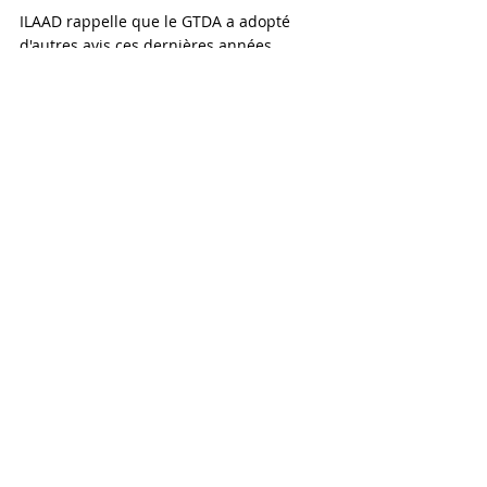
ILAAD rappelle que le GTDA a adopté 
d'autres avis ces dernières années 
concernant la détention arbitraire au 
Qatar (
Avis n° 12/2024
), qui pourrait 
caractériser un schéma récurrent de 
détention arbitraire.
Posts récents
Voir tout